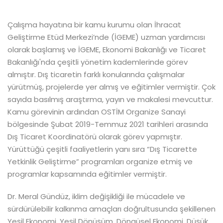
Çalışma hayatına bir kamu kurumu olan İhracat
Geliştirme Etüd Merkezi’nde (İGEME) uzman yardımcısı
olarak başlamış ve İGEME, Ekonomi Bakanlığı ve Ticaret
Bakanlığı'nda çeşitli yönetim kademlerinde görev
almıştır. Dış ticaretin farklı konularında çalışmalar
yürütmüş, projelerde yer almış ve eğitimler vermiştir. Çok
sayıda basılmış araştırma, yayın ve makalesi mevcuttur.
Kamu görevinin ardından OSTİM Organize Sanayi
bölgesinde Şubat 2019-Temmuz 2021 tarihleri arasında
Dış Ticaret Koordinatörü olarak görev yapmıştır.
Yürüttüğü çeşitli faaliyetlerin yanı sıra “Dış Ticarette
Yetkinlik Geliştirme” programları organize etmiş ve
programlar kapsamında eğitimler vermiştir.
Dr. Meral Gündüz, iklim değişikliği ile mücadele ve
sürdürülebilir kalkınma amaçları doğrultusunda şekillenen
Yeşil Ekonomi, Yeşil Dönüşüm, Döngüsel Ekonomi, Düşük