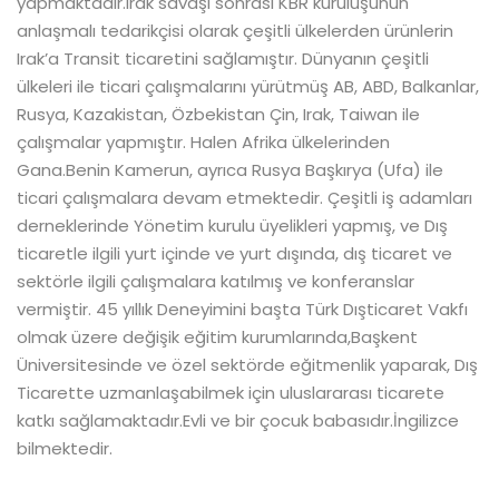
yapmaktadır.Irak savaşı sonrası KBR kuruluşunun
anlaşmalı tedarikçisi olarak çeşitli ülkelerden ürünlerin
Irak’a Transit ticaretini sağlamıştır. Dünyanın çeşitli
ülkeleri ile ticari çalışmalarını yürütmüş AB, ABD, Balkanlar,
Rusya, Kazakistan, Özbekistan Çin, Irak, Taiwan ile
çalışmalar yapmıştır. Halen Afrika ülkelerinden
Gana.Benin Kamerun, ayrıca Rusya Başkırya (Ufa) ile
ticari çalışmalara devam etmektedir. Çeşitli iş adamları
derneklerinde Yönetim kurulu üyelikleri yapmış, ve Dış
ticaretle ilgili yurt içinde ve yurt dışında, dış ticaret ve
sektörle ilgili çalışmalara katılmış ve konferanslar
vermiştir. 45 yıllık Deneyimini başta Türk Dışticaret Vakfı
olmak üzere değişik eğitim kurumlarında,Başkent
Üniversitesinde ve özel sektörde eğitmenlik yaparak, Dış
Ticarette uzmanlaşabilmek için uluslararası ticarete
katkı sağlamaktadır.Evli ve bir çocuk babasıdır.İngilizce
bilmektedir.