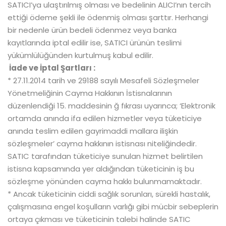
SATICI’ya ulaştırılmış olması ve bedelinin ALICI’nın tercih
ettiği ödeme şekli ile ödenmiş olması şarttır. Herhangi
bir nedenle ürün bedeli ödenmez veya banka
kayıtlarında iptal edilir ise, SATICI ürünün teslimi
yükümlülüğünden kurtulmuş kabul edilir.
İade ve İptal Şartları :
* 27.11.2014 tarih ve 29188 sayılı Mesafeli Sözleşmeler
Yönetmeliğinin Cayma Hakkının İstisnalarının
düzenlendiği 15. maddesinin ğ fıkrası uyarınca; ‘Elektronik
ortamda anında ifa edilen hizmetler veya tüketiciye
anında teslim edilen gayrimaddi mallara ilişkin
sözleşmeler’ cayma hakkının istisnası niteliğindedir.
SATIC tarafından tüketiciye sunulan hizmet belirtilen
istisna kapsamında yer aldığından tüketicinin iş bu
sözleşme yönünden cayma hakkı bulunmamaktadır.
* Ancak tüketicinin ciddi sağlık sorunları, sürekli hastalık,
çalışmasına engel koşulların varlığı gibi mücbir sebeplerin
ortaya çıkması ve tüketicinin talebi halinde SATIC